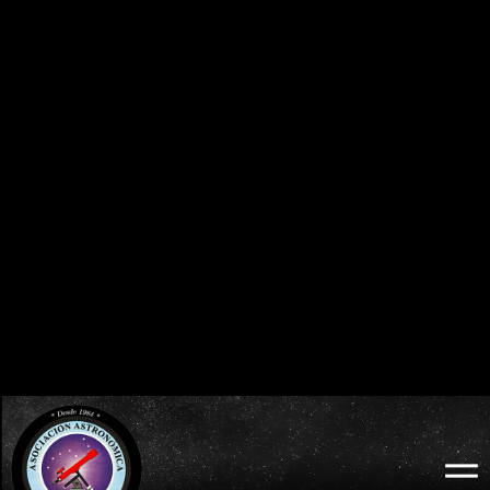
0
0
0
0
0
0
0
0
DÍAS
HORAS
MINUTOS
SEGUNDOS
BURGOS 2026 - ECLIPSE TOTAL DE SOL:
ECLIPSES VISIBLES EN ESPAÑA
MIÉRCOLES 12 DE AGOSTO
2026 · 2027 · 2028
0
0
0
0
0
0
0
0
DÍAS
HORAS
MINUTOS
SEGUNDOS
LODOSO 2026 - ECLIPSE TOTAL DE SOL:
WEB OFICIAL
MIÉRCOLES 12 DE AGOSTO
ECLIPSE LODOSO
0
0
0
0
0
0
0
0
DÍAS
HORAS
MINUTOS
SEGUNDOS
BURGOS 2026 - ECLIPSE TOTAL DE SOL:
WEB OFICIAL
AYUNTAMIENTO Y
MIÉRCOLES 12 DE AGOSTO
PROBURGOS