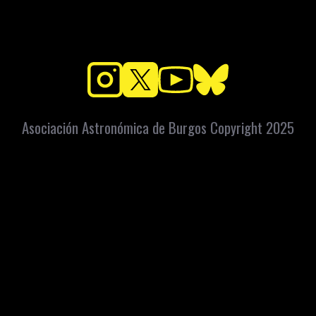
Asociación Astronómica de Burgos Copyright 2025
Plaza de Vista Alegre s/n
Barrio de la Ventilla (Burgos)
Apartado Correos: 448 C.P. 09080
info@astroburgos.org
Teléfono y Whatsapp: 669072560
 legal
Política de privacidad
Accesibilidad
Condiciones de venta
Contacto
Int
Copyright
2026
. Asociación Astronómica de Burgos
Diseño web: iCREATiVO