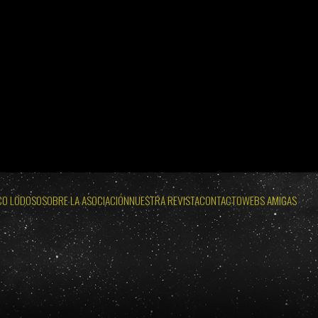
12 DE AGOSTO
ECLIPSES VISIBLES EN ESPAÑA 2026 · 2027 · 2028
 SOL: MIÉRCOLES 12 DE AGOSTO
WEB OFICIAL ECLIPSE LODOSO
OLES 12 DE AGOSTO
WEB OFICIAL AYUNTAMIENTO Y PROBURGOS
CO LODOSO
SOBRE LA ASOCIACIÓN
NUESTRA REVISTA
CONTACTO
WEBS AMIGAS