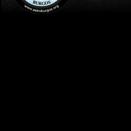
INICIO
AGENDA
HISTORIAS DEL COSMOS: U
Organiza el Ayuntamiento de Briviesca
Actividades dentro de la provincia