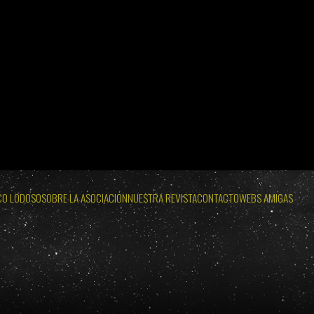
12 DE AGOSTO
ECLIPSES VISIBLES EN ESPAÑA 2026 · 2027 · 2028
 SOL: MIÉRCOLES 12 DE AGOSTO
WEB OFICIAL ECLIPSE LODOSO
OLES 12 DE AGOSTO
WEB OFICIAL AYUNTAMIENTO Y PROBURGOS
CO LODOSO
SOBRE LA ASOCIACIÓN
NUESTRA REVISTA
CONTACTO
WEBS AMIGAS