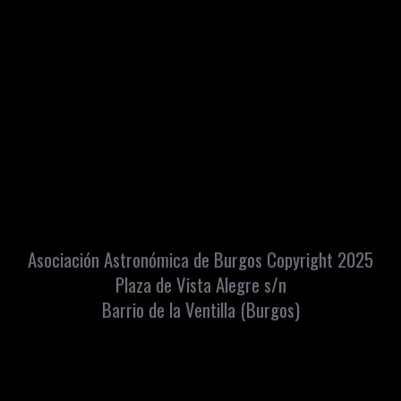
Asociación Astronómica de Burgos Copyright 2025
Plaza de Vista Alegre s/n
Barrio de la Ventilla (Burgos)
Apartado Correos: 448 C.P. 09080
info@astroburgos.org
Teléfono y Whatsapp: 669072560