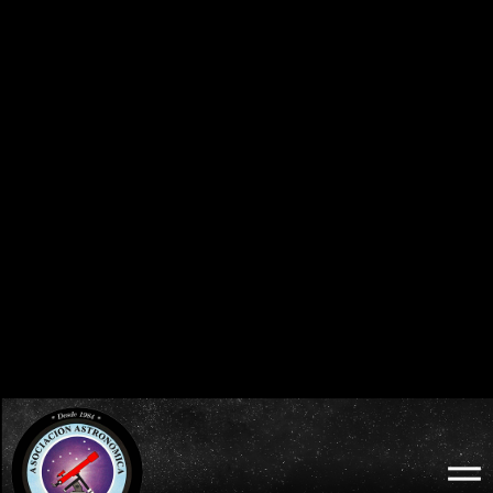
0
0
0
0
0
0
0
0
DÍAS
HORAS
MINUTOS
SEGUNDOS
BURGOS 2026 - ECLIPSE TOTAL DE SOL:
ECLIPSES VISIBLES EN ESPAÑA
MIÉRCOLES 12 DE AGOSTO
2026 · 2027 · 2028
0
0
0
0
0
0
0
0
DÍAS
HORAS
MINUTOS
SEGUNDOS
LODOSO 2026 - ECLIPSE TOTAL DE SOL:
WEB OFICIAL
MIÉRCOLES 12 DE AGOSTO
ECLIPSE LODOSO
0
0
0
0
0
0
0
0
DÍAS
HORAS
MINUTOS
SEGUNDOS
BURGOS 2026 - ECLIPSE TOTAL DE SOL:
WEB OFICIAL
AYUNTAMIENTO Y
MIÉRCOLES 12 DE AGOSTO
PROBURGOS