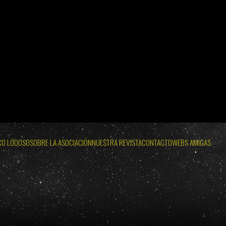
12 DE AGOSTO
ECLIPSES VISIBLES EN ESPAÑA 2026 · 2027 · 2028
 SOL: MIÉRCOLES 12 DE AGOSTO
WEB OFICIAL ECLIPSE LODOSO
OLES 12 DE AGOSTO
WEB OFICIAL AYUNTAMIENTO Y PROBURGOS
CO LODOSO
SOBRE LA ASOCIACIÓN
NUESTRA REVISTA
CONTACTO
WEBS AMIGAS