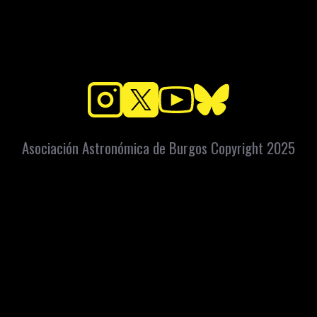
Asociación Astronómica de Burgos Copyright 2025
Plaza de Vista Alegre s/n
Barrio de la Ventilla (Burgos)
Apartado Correos: 448 C.P. 09080
info@astroburgos.org
Teléfono y Whatsapp: 669072560
 legal
Política de privacidad
Accesibilidad
Condiciones de venta
Contacto
Int
Copyright
2026
. Asociación Astronómica de Burgos
Diseño web: iCREATiVO