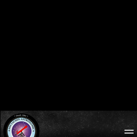
0
0
0
0
0
0
0
0
DÍAS
HORAS
MINUTOS
SEGUNDOS
BURGOS 2026 - ECLIPSE TOTAL DE SOL:
ECLIPSES VISIBLES EN ESPAÑA
MIÉRCOLES 12 DE AGOSTO
2026 · 2027 · 2028
0
0
0
0
0
0
0
0
DÍAS
HORAS
MINUTOS
SEGUNDOS
LODOSO 2026 - ECLIPSE TOTAL DE SOL:
WEB OFICIAL
MIÉRCOLES 12 DE AGOSTO
ECLIPSE LODOSO
0
0
0
0
0
0
0
0
DÍAS
HORAS
MINUTOS
SEGUNDOS
BURGOS 2026 - ECLIPSE TOTAL DE SOL:
WEB OFICIAL
AYUNTAMIENTO Y
MIÉRCOLES 12 DE AGOSTO
PROBURGOS