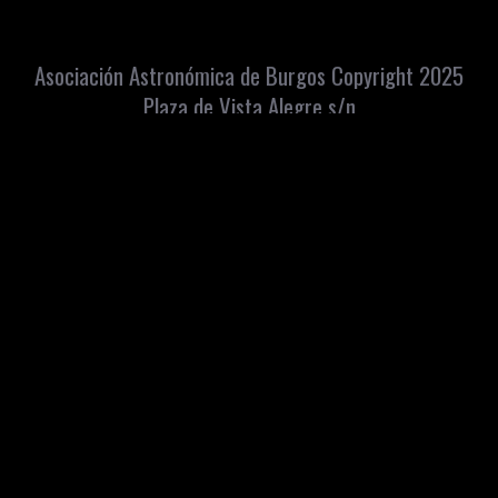
Asociación Astronómica de Burgos Copyright 2025
Plaza de Vista Alegre s/n
Barrio de la Ventilla (Burgos)
Apartado Correos: 448 C.P. 09080
info@astroburgos.org
Teléfono y Whatsapp: 669072560
Aviso
Política de
Accesibilidad
Condiciones de
Contacto
Intranet
legal
privacidad
venta
Copyright
2026
. Asociación Astronómica de Burgos
Diseño web: iCREATiVOS