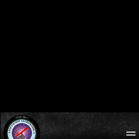
0
0
0
0
0
0
0
0
DÍAS
HORAS
MINUTOS
SEGUNDOS
BURGOS 2026 - ECLIPSE TOTAL DE SOL:
ECLIPSES VISIBLES EN ESPAÑA
MIÉRCOLES 12 DE AGOSTO
2026 · 2027 · 2028
0
0
0
0
0
0
0
0
DÍAS
HORAS
MINUTOS
SEGUNDOS
LODOSO 2026 - ECLIPSE TOTAL DE SOL:
WEB OFICIAL
MIÉRCOLES 12 DE AGOSTO
ECLIPSE LODOSO
0
0
0
0
0
0
0
0
DÍAS
HORAS
MINUTOS
SEGUNDOS
BURGOS 2026 - ECLIPSE TOTAL DE SOL:
WEB OFICIAL
AYUNTAMIENTO Y
MIÉRCOLES 12 DE AGOSTO
PROBURGOS