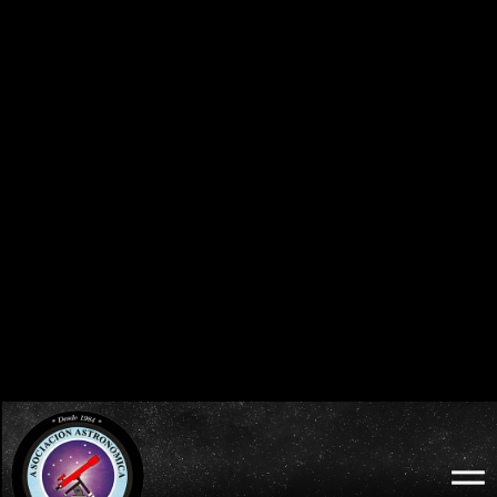
0
0
0
0
0
0
0
0
DÍAS
HORAS
MINUTOS
SEGUNDOS
BURGOS 2026 - ECLIPSE TOTAL DE SOL:
ECLIPSES VISIBLES EN ESPAÑA
MIÉRCOLES 12 DE AGOSTO
2026 · 2027 · 2028
0
0
0
0
0
0
0
0
DÍAS
HORAS
MINUTOS
SEGUNDOS
LODOSO 2026 - ECLIPSE TOTAL DE SOL:
WEB OFICIAL
MIÉRCOLES 12 DE AGOSTO
ECLIPSE LODOSO
0
0
0
0
0
0
0
0
DÍAS
HORAS
MINUTOS
SEGUNDOS
BURGOS 2026 - ECLIPSE TOTAL DE SOL:
WEB OFICIAL
AYUNTAMIENTO Y
MIÉRCOLES 12 DE AGOSTO
PROBURGOS