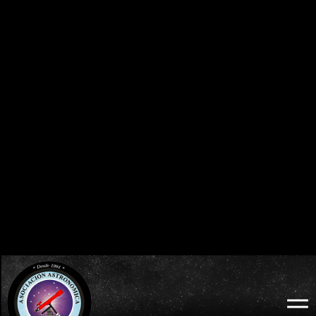
0
0
0
0
0
0
0
0
DÍAS
HORAS
MINUTOS
SEGUNDOS
BURGOS 2026 - ECLIPSE TOTAL DE SOL:
ECLIPSES VISIBLES EN ESPAÑA
MIÉRCOLES 12 DE AGOSTO
2026 · 2027 · 2028
0
0
0
0
0
0
0
0
DÍAS
HORAS
MINUTOS
SEGUNDOS
LODOSO 2026 - ECLIPSE TOTAL DE SOL:
WEB OFICIAL
MIÉRCOLES 12 DE AGOSTO
ECLIPSE LODOSO
0
0
0
0
0
0
0
0
DÍAS
HORAS
MINUTOS
SEGUNDOS
BURGOS 2026 - ECLIPSE TOTAL DE SOL:
WEB OFICIAL
AYUNTAMIENTO Y
MIÉRCOLES 12 DE AGOSTO
PROBURGOS