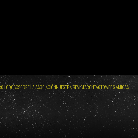
12 DE AGOSTO
ECLIPSES VISIBLES EN ESPAÑA 2026 · 2027 · 2028
 SOL: MIÉRCOLES 12 DE AGOSTO
WEB OFICIAL ECLIPSE LODOSO
OLES 12 DE AGOSTO
WEB OFICIAL AYUNTAMIENTO Y PROBURGOS
CO LODOSO
SOBRE LA ASOCIACIÓN
NUESTRA REVISTA
CONTACTO
WEBS AMIGAS