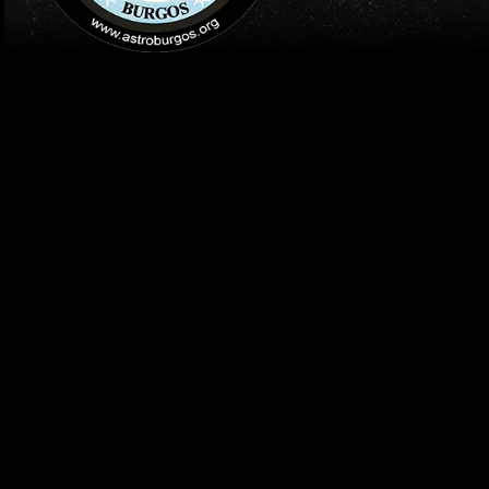
INICIO
PUBLICACIONES
ASTRONOMÍA Y DIVULGACION
CONSTELACIÓN DE ORIÓ
Y ESTRELLAS DE LA CO
Publicado el
15 abril 2021
por:
Beatriz Varona (Astrofísica)
Constelaciones