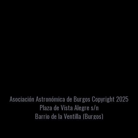
Asociación Astronómica de Burgos Copyright 2025
Plaza de Vista Alegre s/n
Barrio de la Ventilla (Burgos)
Apartado Correos: 448 C.P. 09080
info@astroburgos.org