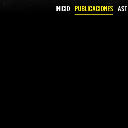
INICIO
PUBLICACIONES
AST