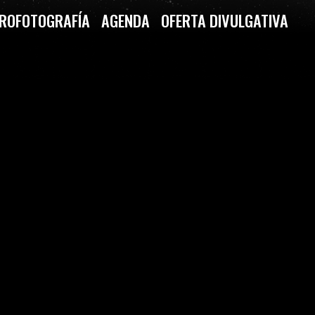
ROFOTOGRAFÍA
AGENDA
OFERTA DIVULGATIVA