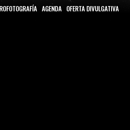
ROFOTOGRAFÍA
AGENDA
OFERTA DIVULGATIVA