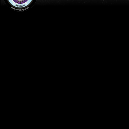
INICIO
PUBLICACIONES
BLOG ASTROBURGOS
LOS SATÉLITES DE SATURNO
Publicado el
8 octubre 2023
por:
Alex Sanz
Observación Planetaria
Burgos