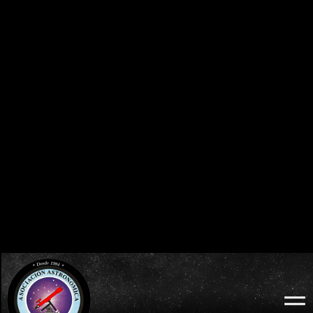
0
0
0
0
0
0
0
0
DÍAS
HORAS
MINUTOS
SEGUNDOS
BURGOS 2026 - ECLIPSE TOTAL DE SOL:
ECLIPSES VISIBLES EN ESPAÑA
MIÉRCOLES 12 DE AGOSTO
2026 · 2027 · 2028
0
0
0
0
0
0
0
0
DÍAS
HORAS
MINUTOS
SEGUNDOS
LODOSO 2026 - ECLIPSE TOTAL DE SOL:
WEB OFICIAL
MIÉRCOLES 12 DE AGOSTO
ECLIPSE LODOSO
0
0
0
0
0
0
0
0
DÍAS
HORAS
MINUTOS
SEGUNDOS
BURGOS 2026 - ECLIPSE TOTAL DE SOL:
WEB OFICIAL
AYUNTAMIENTO Y
MIÉRCOLES 12 DE AGOSTO
PROBURGOS