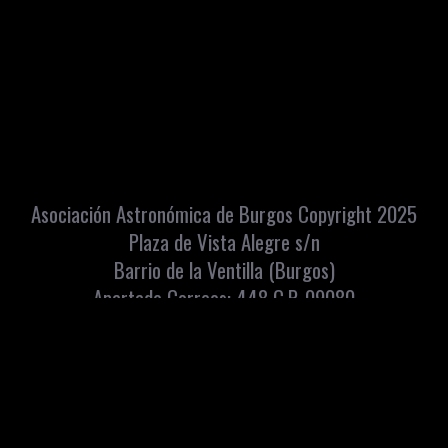
Asociación Astronómica de Burgos Copyright 2025
Plaza de Vista Alegre s/n
Barrio de la Ventilla (Burgos)
Apartado Correos: 448 C.P. 09080
info@astroburgos.org
Teléfono y Whatsapp: 669072560
Aviso
Política de
Accesibilidad
Condiciones de
Contacto
Intranet
legal
privacidad
venta