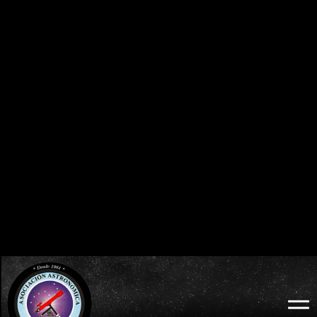
0
0
0
0
0
0
0
0
DÍAS
HORAS
MINUTOS
SEGUNDOS
BURGOS 2026 - ECLIPSE TOTAL DE SOL:
ECLIPSES VISIBLES EN ESPAÑA
MIÉRCOLES 12 DE AGOSTO
2026 · 2027 · 2028
0
0
0
0
0
0
0
0
DÍAS
HORAS
MINUTOS
SEGUNDOS
LODOSO 2026 - ECLIPSE TOTAL DE SOL:
WEB OFICIAL
MIÉRCOLES 12 DE AGOSTO
ECLIPSE LODOSO
0
0
0
0
0
0
0
0
DÍAS
HORAS
MINUTOS
SEGUNDOS
BURGOS 2026 - ECLIPSE TOTAL DE SOL:
WEB OFICIAL
AYUNTAMIENTO Y
MIÉRCOLES 12 DE AGOSTO
PROBURGOS