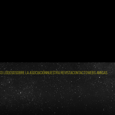
12 DE AGOSTO
ECLIPSES VISIBLES EN ESPAÑA 2026 · 2027 · 2028
 SOL: MIÉRCOLES 12 DE AGOSTO
WEB OFICIAL ECLIPSE LODOSO
OLES 12 DE AGOSTO
WEB OFICIAL AYUNTAMIENTO Y PROBURGOS
CO LODOSO
SOBRE LA ASOCIACIÓN
NUESTRA REVISTA
CONTACTO
WEBS AMIGAS