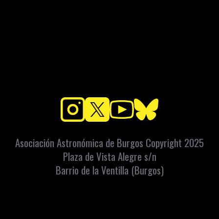
Asociación Astronómica de Burgos Copyright 2025
Plaza de Vista Alegre s/n
Barrio de la Ventilla (Burgos)
Apartado Correos: 448 C.P. 09080
info@astroburgos.org
Teléfono y Whatsapp: 669072560