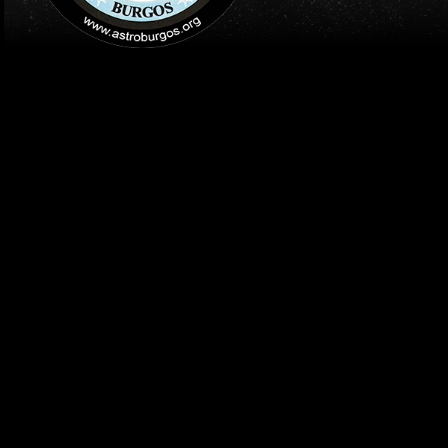
INICIO
PUBLICACIONES
EL PORTAL DE LA ASTROFOTOGRAFÍA
LA GALAXIA DEL REMOL
Publicado el
12 mayo 2026
por:
Jesús Peláez
Centro Astronómico Lodoso (Burgos)