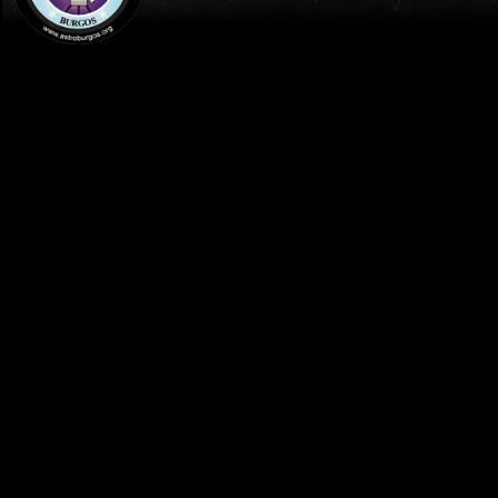
INICIO
PUBLICACIONES
EL PORTAL DE LA ASTROFOTOGRAFÍA
NEBULOSAS Y POLVO EN CEFEO
Publicado el
20 junio 2020
por:
Jesús Peláez
Campos estelares
Observatorio Alcor
Centro Astronómico Lodoso (Burgos)