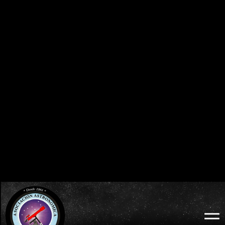
0
0
0
0
0
0
0
0
DÍAS
HORAS
MINUTOS
SEGUNDOS
BURGOS 2026 - ECLIPSE TOTAL DE SOL:
ECLIPSES VISIBLES EN ESPAÑA
MIÉRCOLES 12 DE AGOSTO
2026 · 2027 · 2028
0
0
0
0
0
0
0
0
DÍAS
HORAS
MINUTOS
SEGUNDOS
LODOSO 2026 - ECLIPSE TOTAL DE SOL:
WEB OFICIAL
MIÉRCOLES 12 DE AGOSTO
ECLIPSE LODOSO
0
0
0
0
0
0
0
0
DÍAS
HORAS
MINUTOS
SEGUNDOS
BURGOS 2026 - ECLIPSE TOTAL DE SOL:
WEB OFICIAL
AYUNTAMIENTO Y
MIÉRCOLES 12 DE AGOSTO
PROBURGOS