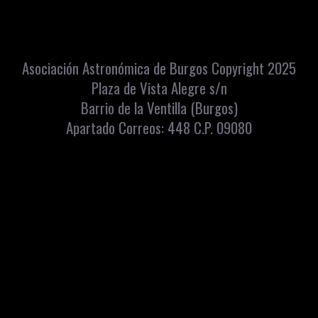
Asociación Astronómica de Burgos Copyright 2025
Plaza de Vista Alegre s/n
Barrio de la Ventilla (Burgos)
Apartado Correos: 448 C.P. 09080
info@astroburgos.org
Teléfono y Whatsapp: 669072560
Aviso
Política de
Accesibilidad
Condiciones de
Contacto
Intranet
legal
privacidad
venta
Copyright
2026
. Asociación Astronómica de Burgos
Diseño web: iCREATiVOS