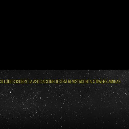
12 DE AGOSTO
ECLIPSES VISIBLES EN ESPAÑA 2026 · 2027 · 2028
 SOL: MIÉRCOLES 12 DE AGOSTO
WEB OFICIAL ECLIPSE LODOSO
OLES 12 DE AGOSTO
WEB OFICIAL AYUNTAMIENTO Y PROBURGOS
CO LODOSO
SOBRE LA ASOCIACIÓN
NUESTRA REVISTA
CONTACTO
WEBS AMIGAS