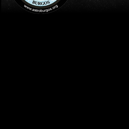
INICIO
PUBLICACIONES
NOTICIAS ASTROBURGOS
TOLEDANA 2020 CEMENT
Publicado el
18 julio 2020
por:
Jesús Peláez
Noches Toledanas