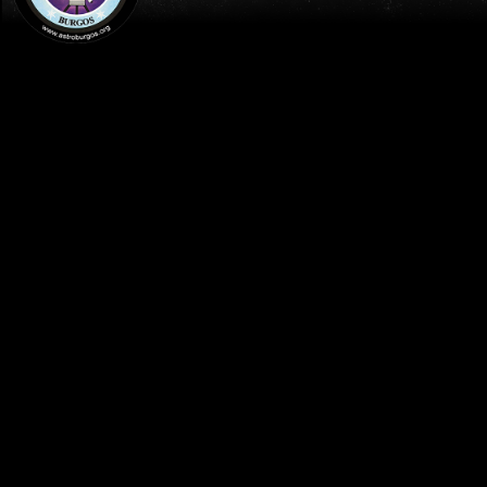
INICIO
PUBLICACIONES
NOTICIAS ASTROBURGOS
TOLEDANA 2022 (SAN OLAV-
COVARRUBIAS-BURGOS)
Publicado el
1 agosto 2022
por:
Jesús Peláez
Noches Toledanas