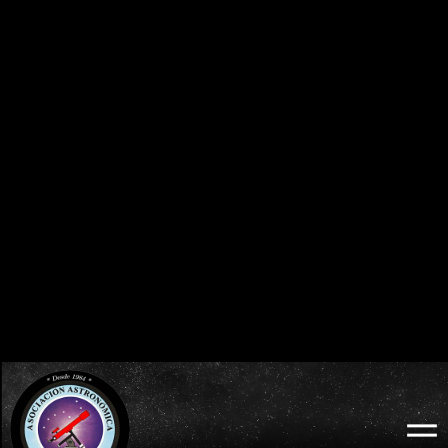
0
0
0
0
0
0
0
0
DÍAS
HORAS
MINUTOS
SEGUNDOS
BURGOS 2026 - ECLIPSE TOTAL DE SOL:
ECLIPSES VISIBLES EN ESPAÑA
MIÉRCOLES 12 DE AGOSTO
2026 · 2027 · 2028
0
0
0
0
0
0
0
0
DÍAS
HORAS
MINUTOS
SEGUNDOS
LODOSO 2026 - ECLIPSE TOTAL DE SOL:
WEB OFICIAL
MIÉRCOLES 12 DE AGOSTO
ECLIPSE LODOSO
0
0
0
0
0
0
0
0
DÍAS
HORAS
MINUTOS
SEGUNDOS
BURGOS 2026 - ECLIPSE TOTAL DE SOL:
WEB OFICIAL
AYUNTAMIENTO Y
MIÉRCOLES 12 DE AGOSTO
PROBURGOS