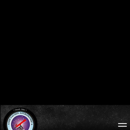
0
0
0
0
0
0
0
0
DÍAS
HORAS
MINUTOS
SEGUNDOS
BURGOS 2026 - ECLIPSE TOTAL DE SOL:
ECLIPSES VISIBLES EN ESPAÑA
MIÉRCOLES 12 DE AGOSTO
2026 · 2027 · 2028
0
0
0
0
0
0
0
0
DÍAS
HORAS
MINUTOS
SEGUNDOS
LODOSO 2026 - ECLIPSE TOTAL DE SOL:
WEB OFICIAL
MIÉRCOLES 12 DE AGOSTO
ECLIPSE LODOSO
0
0
0
0
0
0
0
0
DÍAS
HORAS
MINUTOS
SEGUNDOS
BURGOS 2026 - ECLIPSE TOTAL DE SOL:
WEB OFICIAL
AYUNTAMIENTO Y
MIÉRCOLES 12 DE AGOSTO
PROBURGOS