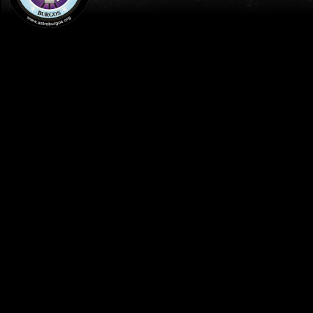
INICIO
PUBLICACIONES
GESTOR DE CONTENIDOS
Mizar y Alcor, doble de la
Toledana 2020 en el
osa Mayor
cementerio de Sad Hill