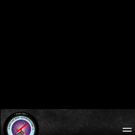
0
0
0
0
0
0
0
0
DÍAS
HORAS
MINUTOS
SEGUNDOS
BURGOS 2026 - ECLIPSE TOTAL DE SOL:
ECLIPSES VISIBLES EN ESPAÑA
MIÉRCOLES 12 DE AGOSTO
2026 · 2027 · 2028
0
0
0
0
0
0
0
0
DÍAS
HORAS
MINUTOS
SEGUNDOS
LODOSO 2026 - ECLIPSE TOTAL DE SOL:
WEB OFICIAL
MIÉRCOLES 12 DE AGOSTO
ECLIPSE LODOSO
0
0
0
0
0
0
0
0
DÍAS
HORAS
MINUTOS
SEGUNDOS
BURGOS 2026 - ECLIPSE TOTAL DE SOL:
WEB OFICIAL
AYUNTAMIENTO Y
MIÉRCOLES 12 DE AGOSTO
PROBURGOS