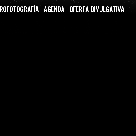
ROFOTOGRAFÍA
AGENDA
OFERTA DIVULGATIVA