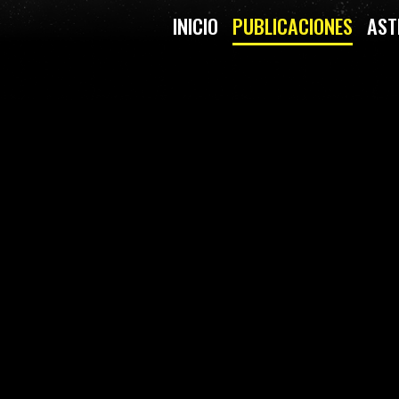
INICIO
PUBLICACIONES
AST
FÍA: LOS PLANETAS