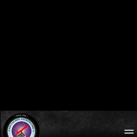
0
0
0
0
0
0
0
0
DÍAS
HORAS
MINUTOS
SEGUNDOS
BURGOS 2026 - ECLIPSE TOTAL DE SOL:
ECLIPSES VISIBLES EN ESPAÑA
MIÉRCOLES 12 DE AGOSTO
2026 · 2027 · 2028
0
0
0
0
0
0
0
0
DÍAS
HORAS
MINUTOS
SEGUNDOS
LODOSO 2026 - ECLIPSE TOTAL DE SOL:
WEB OFICIAL
MIÉRCOLES 12 DE AGOSTO
ECLIPSE LODOSO
0
0
0
0
0
0
0
0
DÍAS
HORAS
MINUTOS
SEGUNDOS
BURGOS 2026 - ECLIPSE TOTAL DE SOL:
WEB OFICIAL
AYUNTAMIENTO Y
MIÉRCOLES 12 DE AGOSTO
PROBURGOS