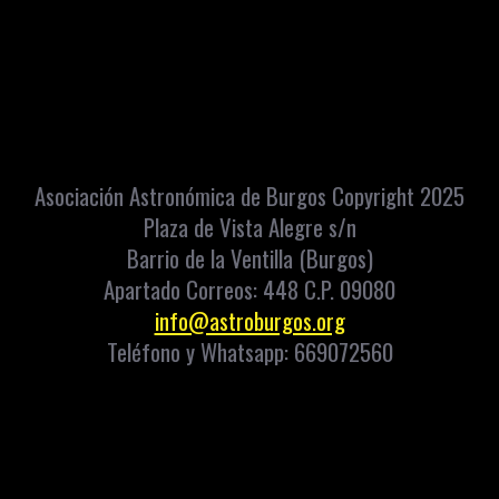
Asociación Astronómica de Burgos Copyright 2025
Plaza de Vista Alegre s/n
Barrio de la Ventilla (Burgos)
Apartado Correos: 448 C.P. 09080
info@astroburgos.org
Teléfono y Whatsapp: 669072560
Aviso
Política de
Accesibilidad
Condiciones de
Contacto
Intranet
legal
privacidad
venta
Copyright
2026
. Asociación Astronómica de Burgos
Diseño web: iCREATiVOS